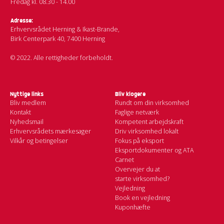
Fredag kl. 08.30 - 14.00
Adresse:
Erhvervsrådet Herning & Ikast-Brande,
Birk Centerpark 40, 7400 Herning
© 2022. Alle rettigheder forbeholdt.
Nyttige links
Bliv klogere
Bliv medlem
Rundt om din virksomhed
Kontakt
Faglige netværk
Nyhedsmail
Kompetent arbejdskraft
Erhvervsrådets mærkesager
Driv virksomhed lokalt
Vilkår og betingelser
Fokus på eksport
Eksportdokumenter og ATA
Carnet
Overvejer du at
starte virksomhed?
Vejledning
Book en vejledning
Kuponhæfte