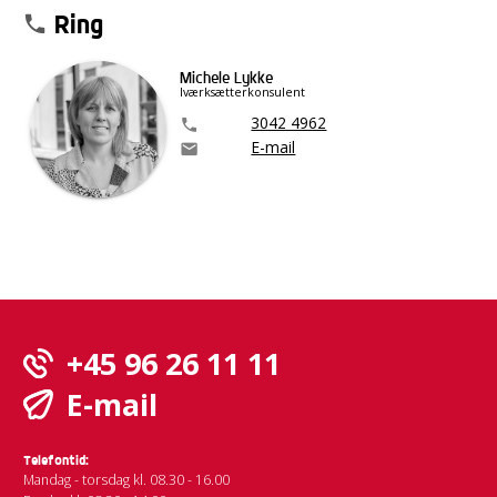
Ring
phone
Michele Lykke
Iværksætterkonsulent
3042 4962
phone
E-mail
email
+45 96 26 11 11
E-mail
Telefontid:
Mandag - torsdag kl. 08.30 - 16.00