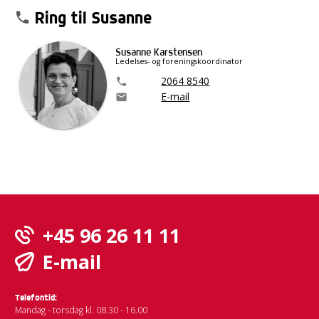
Ring til Susanne
phone
Susanne Karstensen
Ledelses- og foreningskoordinator
2064 8540
phone
E-mail
email
+45 96 26 11 11
E-mail
Telefontid:
Mandag - torsdag kl. 08.30 - 16.00