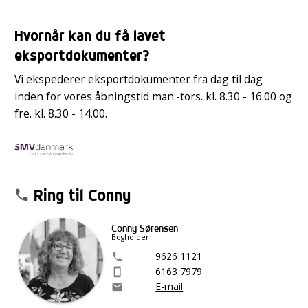
Hvornår kan du få lavet
eksportdokumenter?
Vi ekspederer eksportdokumenter fra dag til dag
inden for vores åbningstid man.-tors. kl. 8.30 - 16.00 og
fre. kl. 8.30 - 14.00.
Ring til Conny
phone
Conny Sørensen
Bogholder
9626 1121
phone
6163 7979
smartphone
E-mail
email