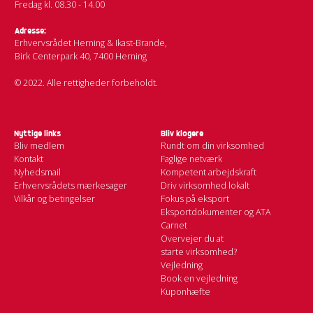
Fredag kl. 08.30 - 14.00
Adresse:
Erhvervsrådet Herning & Ikast-Brande,
Birk Centerpark 40, 7400 Herning
© 2022. Alle rettigheder forbeholdt.
Nyttige links
Bliv klogere
Bliv medlem
Rundt om din virksomhed
Kontakt
Faglige netværk
Nyhedsmail
Kompetent arbejdskraft
Erhvervsrådets mærkesager
Driv virksomhed lokalt
Vilkår og betingelser
Fokus på eksport
Eksportdokumenter og ATA
Carnet
Overvejer du at
starte virksomhed?
Vejledning
Book en vejledning
Kuponhæfte