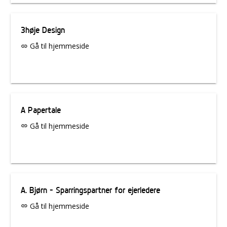
3høje Design
Gå til hjemmeside
link
A Papertale
Gå til hjemmeside
link
A. Bjørn - Sparringspartner for ejerledere
Gå til hjemmeside
link