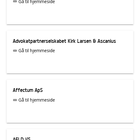
Gå til hjemmeside
link
Advokatpartnerselskabet Kirk Larsen & Ascanius
Gå til hjemmeside
link
Affectum ApS
Gå til hjemmeside
link
AFLD I/S