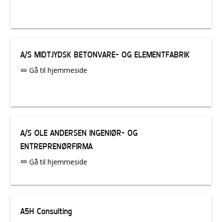
A/S MIDTJYDSK BETONVARE- OG ELEMENTFABRIK
Gå til hjemmeside
link
A/S OLE ANDERSEN INGENIØR- OG
ENTREPRENØRFIRMA
Gå til hjemmeside
link
A5H Consulting