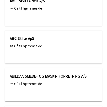
ABC PAVILLONER A/S
Gå til hjemmeside
link
ABC Skilte ApS
Gå til hjemmeside
link
ABILDAA SMEDE- OG MASKIN FORRETNING A/S
Gå til hjemmeside
link