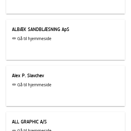
ALBÆK SANDBLÆSNING ApS
Gå til hjemmeside
link
Alex P. Slavchev
Gå til hjemmeside
link
ALL GRAPHIC A/S
Gå til hjemmeside
link